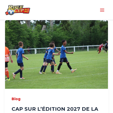
Aller
au
contenu
CAP
SUR
L’ÉDITION
2027
DE
LA
RISLE
CUP
AVEC
LES
INSCRIPTIONS
Blog
POUR
LES
CAP SUR L’ÉDITION 2027 DE LA