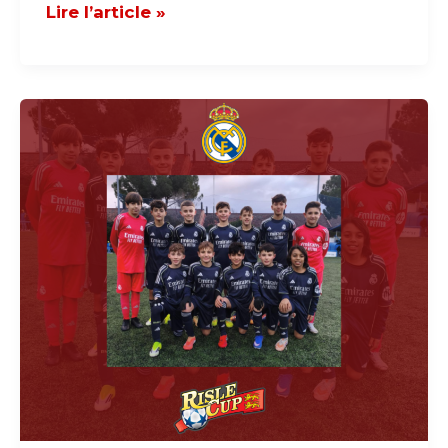
Lire l’article »
#18
FOCUS
SUR
LES
CLUBS
PROFESSIONNELS
–
REAL
MADRID
CF