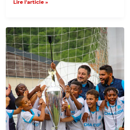
Lire l’article »
L’OLYMPIQUE
DE
MARSEILLE
VAINQUEUR
DE
L’ÉDITION
2026