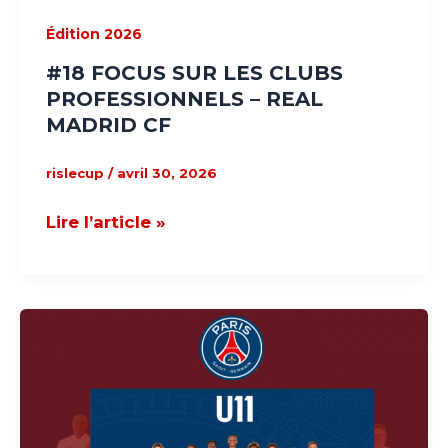
Édition 2026
#18 FOCUS SUR LES CLUBS
PROFESSIONNELS – REAL
MADRID CF
rislecup
/
avril 30, 2026
Lire l’article »
#17
FOCUS
SUR
LES
CLUBS