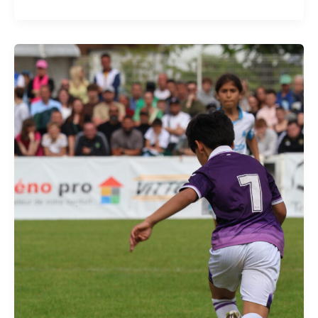
UN
10ÈME
CHAPITRE
DE
LA
RISLE
CUP
À
REBONDISSEMENTS