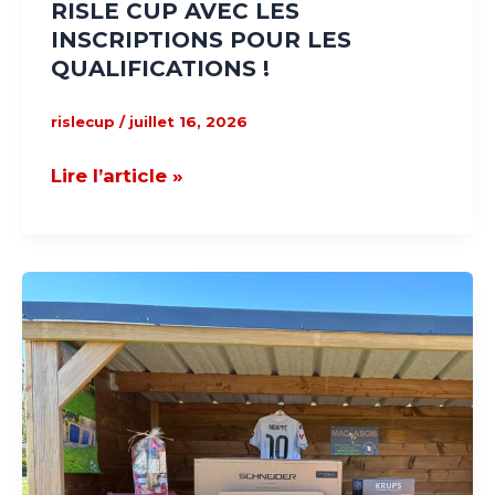
RISLE CUP AVEC LES
QUALIFICATIONS
INSCRIPTIONS POUR LES
!
QUALIFICATIONS !
rislecup
/
juillet 16, 2026
Lire l’article »
LISTE
DES
GAGNANTS
DE
LA
TOMBOLA
RISLE