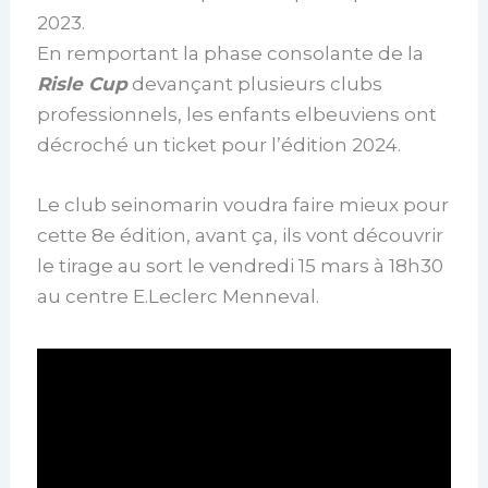
2023.
En remportant la phase consolante de la
Risle Cup
devançant plusieurs clubs
professionnels, les enfants elbeuviens ont
décroché un ticket pour l’édition 2024.
Le club seinomarin voudra faire mieux pour
cette 8e édition, avant ça, ils vont découvrir
le tirage au sort le vendredi 15 mars à 18h30
au centre E.Leclerc Menneval.