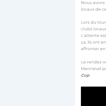
Nous avons 
locaux de ce
Lors du tour
clubs locaux
L’attente e
ça, ils ont 
affronter en
Le rendez-vo
Menneval po
Cup
.