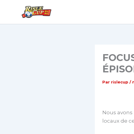
Aller
au
contenu
FOCUS
ÉPISO
Par
rislecup
/
Nous avons 
locaux de ce