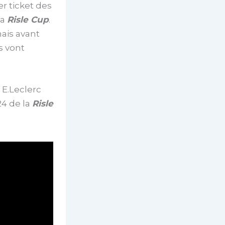
er ticket des
la
Risle Cup
.
mais avant
s vont
 E.Leclerc
24 de la
Risle