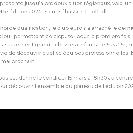
présenté jusqu’alors deux clubs régionaux, voici un
tte édition 2024 : Saint Sébastien Football.
noi de qualification, le club eurois a arraché le derni
 leur permettant de disputer pour la première fois 
st assurément grande chez les enfants de
Saint Sé
, 
envie de découvrir quelles équipes professionnelles il
 mai prochain.
us est donné le vendredi 15 mars à 18h30 au centre
ur découvrir l’ensemble du plateau de l’édition 20