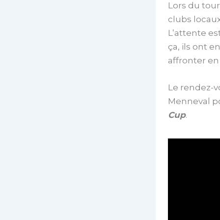
Lors du tour
clubs locaux
L’attente e
ça, ils ont 
affronter en
Le rendez-vo
Menneval po
Cup
.