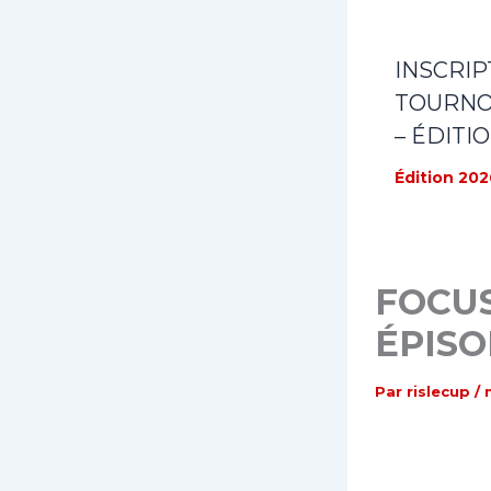
INSCRIP
TOURNOI
– ÉDITI
Édition 202
FOCUS
ÉPISO
Par
rislecup
/