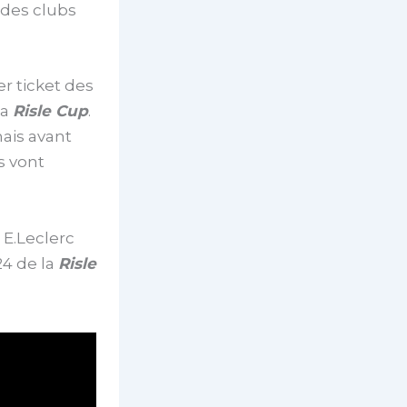
 des clubs
er ticket des
la
Risle Cup
.
mais avant
s vont
 E.Leclerc
24 de la
Risle