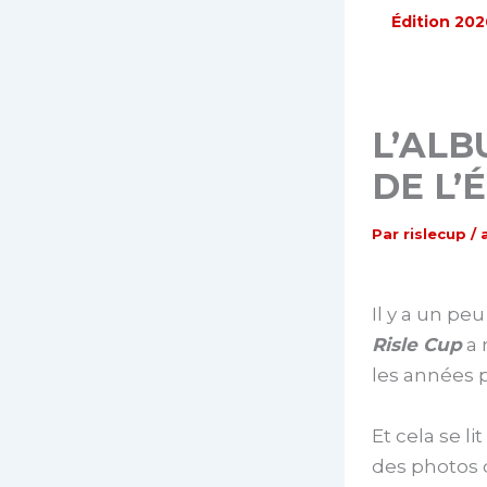
Édition 202
L’ALB
DE L’
Par
rislecup
/
Il y a un pe
Risle Cup
a 
les années 
Et cela se l
des photos d