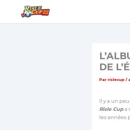
Aller
au
contenu
L’ALB
DE L’
Par
rislecup
/
Il y a un pe
Risle Cup
a 
les années 