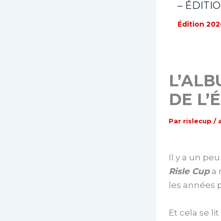
– ÉDITI
Édition 202
L’ALB
DE L’
Par
rislecup
/
Il y a un pe
Risle Cup
a 
les années 
Et cela se l