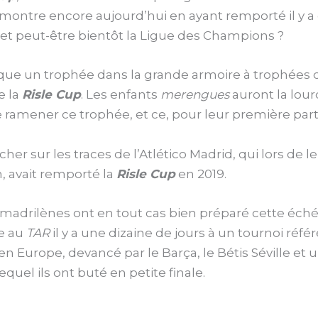
 le montre encore aujourd’hui en ayant remporté il y 
a et peut-être bientôt la Ligue des Champions ?
nque un trophée dans la grande armoire à trophées 
e la
Risle Cup
. Les enfants
merengues
auront la lou
 ramener ce trophée, et ce, pour leur première part
cher sur les traces de l’Atlético Madrid, qui lors de 
n, avait remporté la
Risle Cup
en 2019.
 madrilènes ont en tout cas bien préparé cette éch
e au
TAR
il y a une dizaine de jours à un tournoi réf
n Europe, devancé par le Barça, le Bétis Séville et 
 lequel ils ont buté en petite finale.