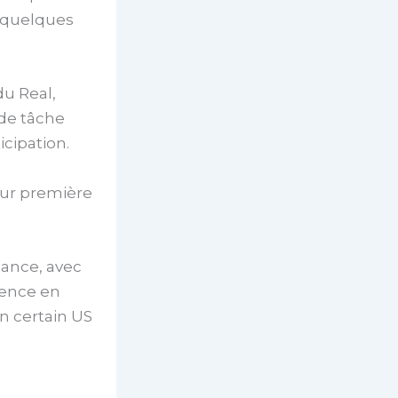
a quelques
du Real,
rde tâche
icipation.
leur première
éance, avec
érence en
un certain US