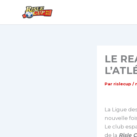
Aller
au
contenu
LE RE
L’ATL
Par
rislecup
/
La Ligue des
nouvelle foi
Le club espa
de la
Risle 