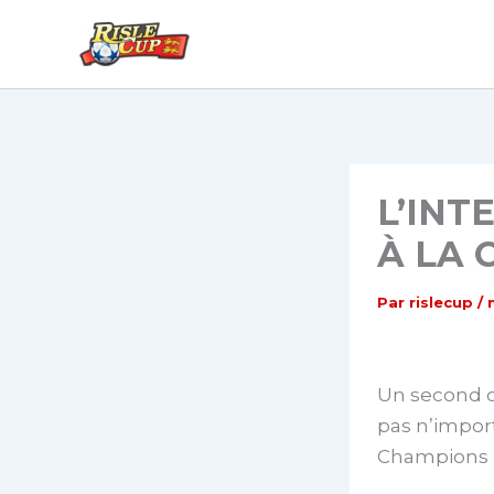
Aller
au
contenu
L’INT
À LA 
Par
rislecup
/
Un second cl
pas n’import
Champions 