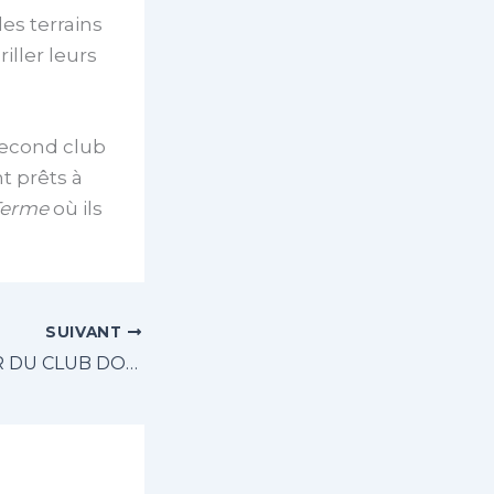
es terrains
iller leurs
second club
t prêts à
Terme
où ils
SUIVANT
HAC, LE RETOUR DU CLUB DOYEN À LA RISLE CUP