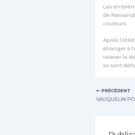
Les emblémat
de Nassandr
couleurs.
Après l’Atlé
étranger à 
relever le d
se sont défa
PRÉCÉDENT
Public