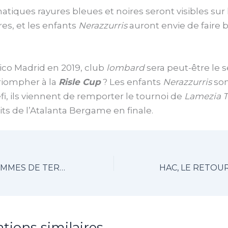
iques rayures bleues et noires seront visibles sur l
es, et les enfants
Nerazzurris
auront envie de faire br
tico Madrid en 2019, club
lombard
sera peut-être le 
triompher à la
Risle Cup
? Les enfants
Nerazzurris
son
éfi, ils viennent de remporter le tournoi de
Lamezia 
its de l’Atalanta Bergame en finale.
VAUQUELIN POMMES DE TERRE DE NORMANDIE, PARTENAIRE DE LA RISLE CUP
ations similaires