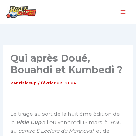
Aller
au
contenu
Qui après Doué,
Bouahdi et Kumbedi ?
Par
rislecup
/
février 28, 2024
Le tirage au sort de la huitième édition de
la
Risle Cup
a lieu vendredi 15 mars, à 18:30,
au
centre E.Leclerc de Menneval
, et de