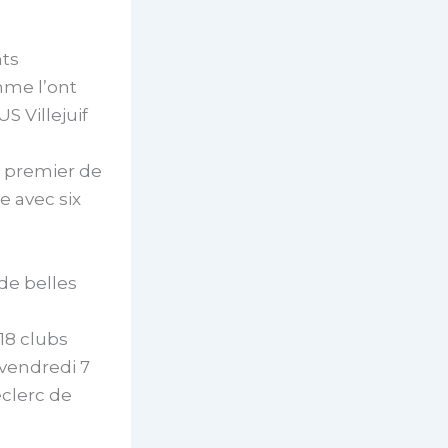
nts
mme l’ont
US Villejuif
ns premier de
e avec six
 de belles
18 clubs
 vendredi 7
eclerc de