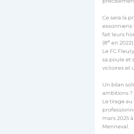
précisément 
Ce sera la p
essonniens 
fait leurs h
e
(8
en 2022)
Le FC Fleury
sa poule et 
victoires et
Un bilan sol
ambitions ?
Le tirage a
professionne
mars 2025 à 
Menneval.