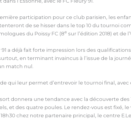
dans l’Essonne, avec le FC Fleury 91.
remière participation pour ce club parisien, les enfa
tenteront de se hisser dans le top 10 du tournoi co
e
omologues du Poissy FC (8
sur l’édition 2018) et de l’
.
 91 a déjà fait forte impression lors des qualificatio
surtout, en terminant invaincus à l’issue de la journé
 un match nul.
ide qui leur permet d’entrevoir le tournoi final, avec
u sort donnera une tendance avec la découverte des 
ls, et des quatre poules. Le rendez-vous est fixé, le
18h30 chez notre partenaire principal, le centre E.L