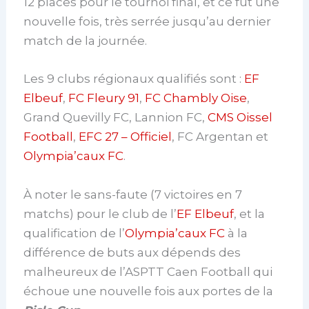
12 places pour le tournoi final, et ce fut une
nouvelle fois, très serrée jusqu’au dernier
match de la journée.
Les 9 clubs régionaux qualifiés sont :
EF
Elbeuf
,
FC Fleury 91
,
FC Chambly Oise
,
Grand Quevilly FC, Lannion FC,
CMS Oissel
Football
,
EFC 27 – Officiel
, FC Argentan et
Olympia’caux FC
.
À noter le sans-faute (7 victoires en 7
matchs) pour le club de l’
EF Elbeuf
, et la
qualification de l’
Olympia’caux FC
à la
différence de buts aux dépends des
malheureux de l’ASPTT Caen Football qui
échoue une nouvelle fois aux portes de la