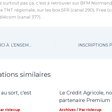
surtout pas ça, c’est à retrouver sur BFM Normandi
la TNT régionale, sur les box SFR (canal 290), Free (c
lécom (canal 377).
UN GRAND MERCI À L’ENSEMBLE DES BÉNÉVOLES !
ations similaires
 au sort, c’est
Le Crédit Agricole, n
partenaire Premium
Par
rislecup
Archives
/ Par
rislecup