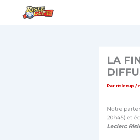
Aller
au
contenu
LA FI
DIFF
Par
rislecup
/
Notre parte
20h45) et ég
Leclerc Ris