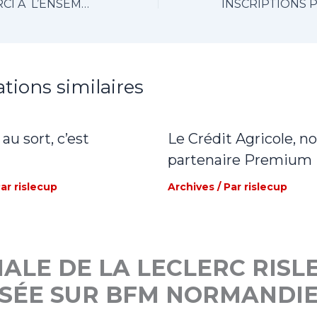
UN GRAND MERCI À L’ENSEMBLE DES BÉNÉVOLES !
ations similaires
 au sort, c’est
Le Crédit Agricole, n
partenaire Premium
Par
rislecup
Archives
/ Par
rislecup
NALE DE LA LECLERC RISL
USÉE SUR BFM NORMANDI