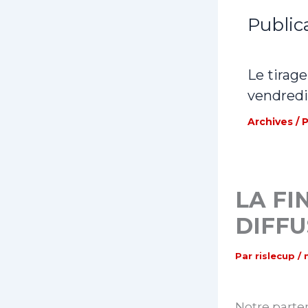
Public
Le tirage
vendredi
Archives
/ 
LA FI
DIFF
Par
rislecup
/
Notre parte