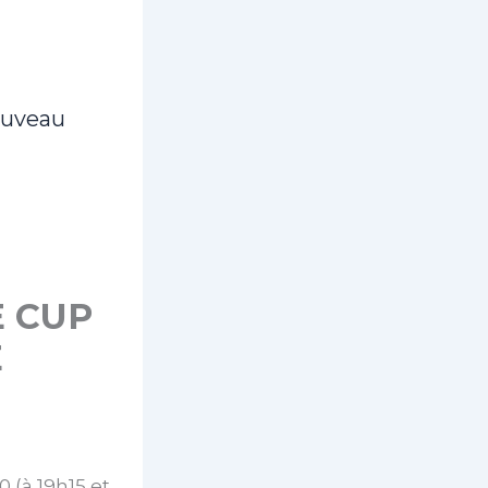
ouveau
E CUP
E
0 (à 19h15 et