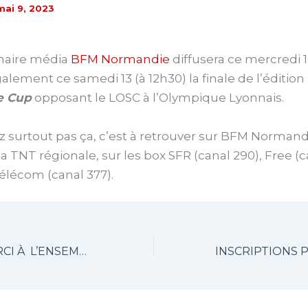
mai 9, 2023
naire média
BFM Normandie
diffusera ce mercredi 1
alement ce samedi 13 (à 12h30) la finale de l’édition
le Cup
opposant le LOSC à l’Olympique Lyonnais.
surtout pas ça, c’est à retrouver sur BFM Normandi
la TNT régionale, sur les box SFR (canal 290), Free (c
lécom (canal 377).
UN GRAND MERCI À L’ENSEMBLE DES BÉNÉVOLES !