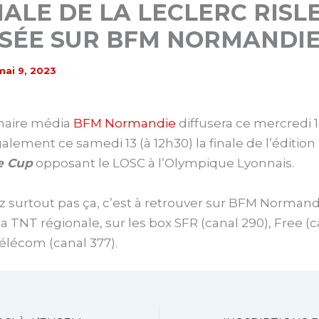
NALE DE LA LECLERC RISL
USÉE SUR BFM NORMANDI
mai 9, 2023
naire média
BFM Normandie
diffusera ce mercredi 1
alement ce samedi 13 (à 12h30) la finale de l’édition
le Cup
opposant le LOSC à l’Olympique Lyonnais.
surtout pas ça, c’est à retrouver sur BFM Normandi
la TNT régionale, sur les box SFR (canal 290), Free (c
lécom (canal 377).