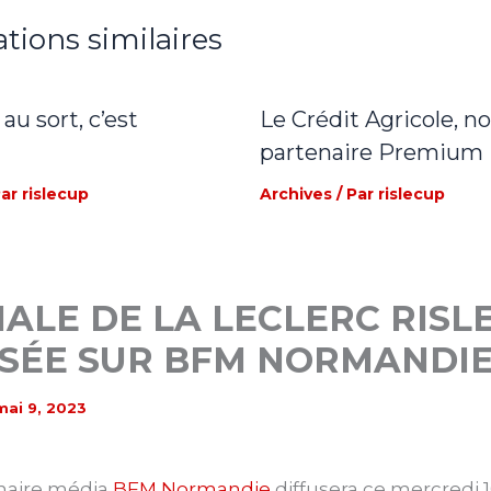
ations similaires
 au sort, c’est
Le Crédit Agricole, n
partenaire Premium
Par
rislecup
Archives
/ Par
rislecup
NALE DE LA LECLERC RISL
USÉE SUR BFM NORMANDI
mai 9, 2023
naire média
BFM Normandie
diffusera ce mercredi 1