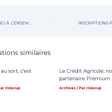
UN GRAND MERCI À L’ENSEMBLE DES BÉNÉVOLES !
ations similaires
 au sort, c’est
Le Crédit Agricole, n
partenaire Premium
Par
rislecup
Archives
/ Par
rislecup