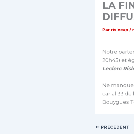
LA FI
DIFF
Par
rislecup
/
Notre parte
20h45) et ég
Leclerc Ris
Ne manquez 
canal 33 de 
Bouygues Té
PRÉCÉDENT