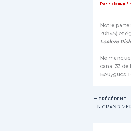
Par
rislecup
/
Notre parte
20h45) et ég
Leclerc Ris
Ne manquez 
canal 33 de 
Bouygues Té
PRÉCÉDENT