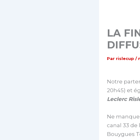
LA FI
DIFF
Par
rislecup
/
Notre parte
20h45) et ég
Leclerc Ris
Ne manquez 
canal 33 de 
Bouygues Té