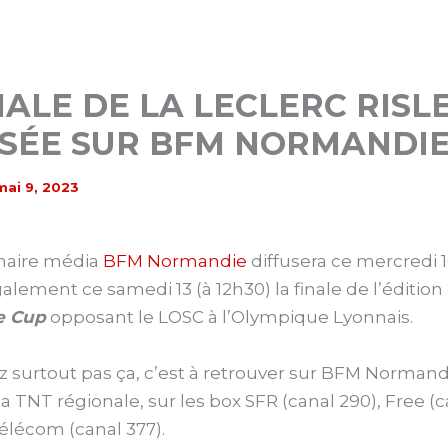
NALE DE LA LECLERC RISL
USÉE SUR BFM NORMANDI
mai 9, 2023
naire média
BFM Normandie
diffusera ce mercredi 1
alement ce samedi 13 (à 12h30) la finale de l’édition
le Cup
opposant le LOSC à l’Olympique Lyonnais.
surtout pas ça, c’est à retrouver sur BFM Normandi
la TNT régionale, sur les box SFR (canal 290), Free (c
lécom (canal 377).