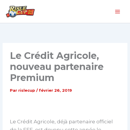
Aller
au
contenu
Le Crédit Agricole,
nouveau partenaire
Premium
Par
rislecup
/
février 26, 2019
Le Crédit Agricole, déjà partenaire officiel
de la FFF, est devenu cette année le