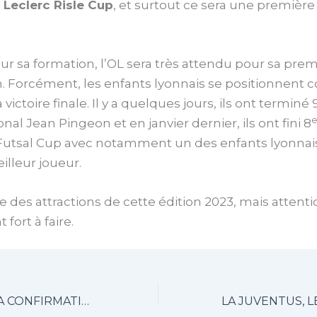
a
Leclerc Risle Cup
, et surtout ce sera une première
r sa formation, l’OL sera très attendu pour sa prem
on. Forcément, les enfants lyonnais se positionnen
 victoire finale. Il y a quelques jours, ils ont terminé 
nal Jean Pingeon et en janvier dernier, ils ont fini 8
Futsal Cup avec notamment un des enfants lyonnais
eilleur joueur.
e des attractions de cette édition 2023, mais attenti
 fort à faire.
L’ÉDITION DE LA CONFIRMATION POUR LES SANGS ET OR ?