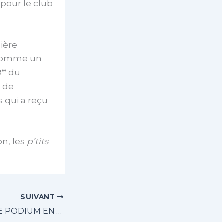
 pour le club
ière
t comme un
e
9
du
e
de
 qui a reçu
on, les
p’tits
SUIVANT
LA JUVENTUS, LE PODIUM EN TÊTE !