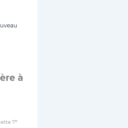
ouveau
ère à
e
ette 7