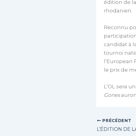
édition de l
rhodanien.
Reconnu pou
participati
candidat à la
tournoi natio
l’European 
le prix de m
L’OL sera un
Gones
auront
PRÉCÉDENT