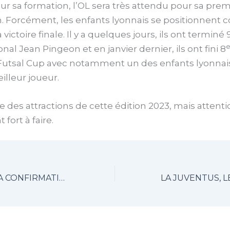
r sa formation, l’OL sera très attendu pour sa prem
on. Forcément, les enfants lyonnais se positionnen
 victoire finale. Il y a quelques jours, ils ont terminé 
nal Jean Pingeon et en janvier dernier, ils ont fini 8
Futsal Cup avec notamment un des enfants lyonnais
eilleur joueur.
e des attractions de cette édition 2023, mais attenti
 fort à faire.
L’ÉDITION DE LA CONFIRMATION POUR LES SANGS ET OR ?