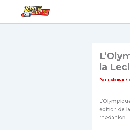
Aller
au
contenu
L’Olym
la Lec
Par
rislecup
/
L’Olympique
édition de l
rhodanien.