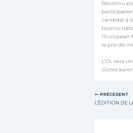
Reconnu pou
participati
candidat à la
tournoi natio
l’European 
le prix de m
L’OL sera un
Gones
auront
PRÉCÉDENT