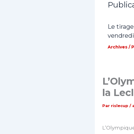
Public
Le tirage
vendredi
Archives
/ 
L’Olym
la Lec
Par
rislecup
/
L’Olympique