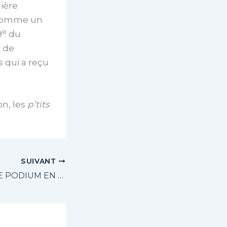
ière
t comme un
e
9
du
e
de
 qui a reçu
on, les
p’tits
SUIVANT
LA JUVENTUS, LE PODIUM EN TÊTE !