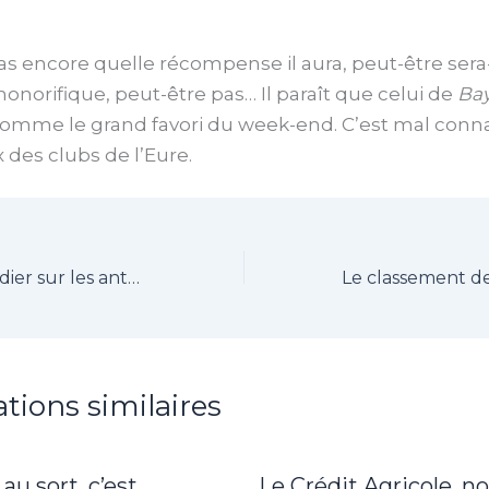
as encore quelle récompense il aura, peut-être sera-
norifique, peut-être pas… Il paraît que celui de
Ba
omme le grand favori du week-end. C’est mal conna
des clubs de l’Eure.
Thomas Moutardier sur les antennes de France Bleu Normandie
ations similaires
 au sort, c’est
Le Crédit Agricole, n