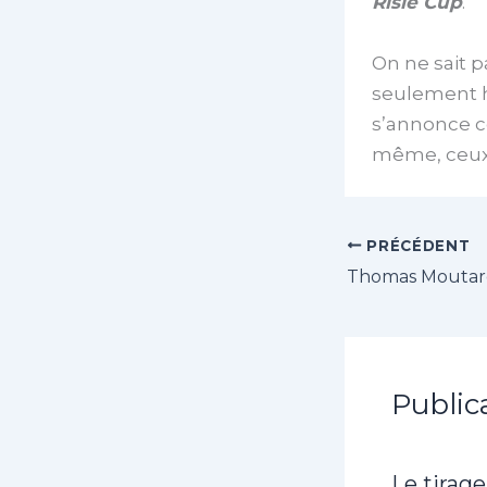
Risle Cup
.
On ne sait p
seulement ho
s’annonce c
même, ceux 
PRÉCÉDENT
Public
Le tirage