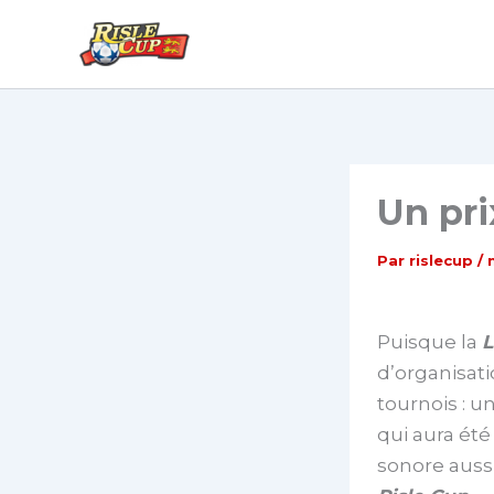
Aller
au
contenu
Un pri
Par
rislecup
/
Puisque la
L
d’organisati
tournois : u
qui aura été
sonore aussi