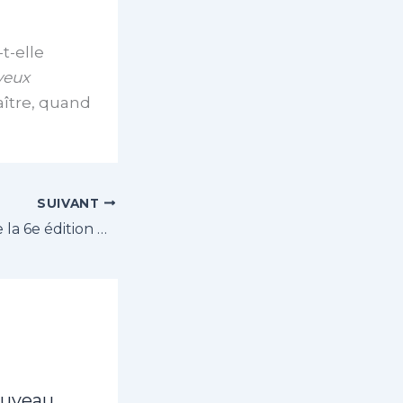
t-elle
yeux
ître, quand
SUIVANT
Le classement de la 6e édition de la Leclerc Risle Cup
ouveau